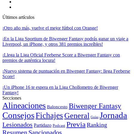
Últimos artículos
¡Otro año más, vuelve el mejor fútbol con Orange!
¡En la Liga Sportium de Biwenger Fantasy podrás ganar un viaje a
Liverpool, un iPhone, y otros 381 premios increíbles!
¡Llega la Liga Oficial Feeberse Score a Biwenger Fantasy con
premios de auténtica locura!
¡Nuevo sistema de puntuación en Biwenger Fantasy: llega Feeberse
Score!
¡Un iPhone 16 te espera en la Liga Chollometro de Biwenger
Fantasy!
Secciones
Alineaciones
Biwenger Fantasy
Baloncesto
Consejos
Jornada
Fichajes
General
Guías
Previa
Lesionados
Ranking
Partidazo
Podcast
Resumen
Sancionados