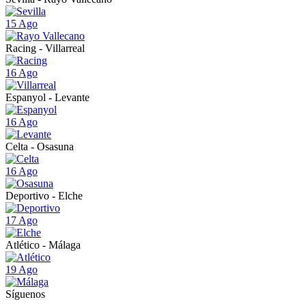
15 Ago
Racing - Villarreal
16 Ago
Espanyol - Levante
16 Ago
Celta - Osasuna
16 Ago
Deportivo - Elche
17 Ago
Atlético - Málaga
19 Ago
Síguenos