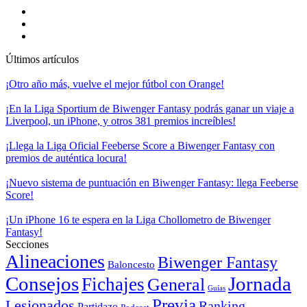
Últimos artículos
¡Otro año más, vuelve el mejor fútbol con Orange!
¡En la Liga Sportium de Biwenger Fantasy podrás ganar un viaje a
Liverpool, un iPhone, y otros 381 premios increíbles!
¡Llega la Liga Oficial Feeberse Score a Biwenger Fantasy con
premios de auténtica locura!
¡Nuevo sistema de puntuación en Biwenger Fantasy: llega Feeberse
Score!
¡Un iPhone 16 te espera en la Liga Chollometro de Biwenger
Fantasy!
Secciones
Alineaciones
Biwenger Fantasy
Baloncesto
Consejos
Jornada
Fichajes
General
Guías
Previa
Lesionados
Ranking
Partidazo