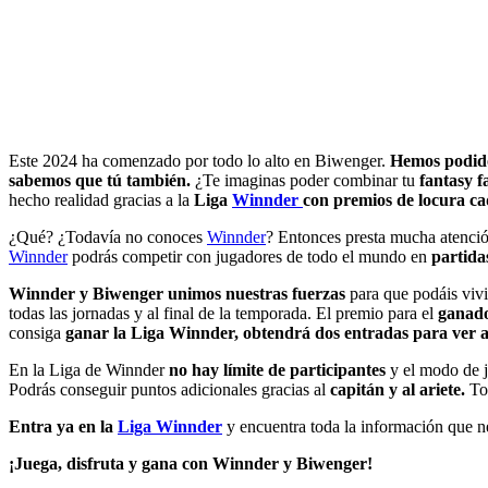
Este 2024 ha comenzado por todo lo alto en Biwenger.
Hemos podido
sabemos que tú también.
¿Te imaginas poder combinar tu
fantasy f
hecho realidad gracias a la
Liga
Winnder
con premios de locura c
¿Qué? ¿Todavía no conoces
Winnder
? Entonces presta mucha atenci
Winnder
podrás competir con jugadores de todo el mundo en
partidas
Winnder y Biwenger unimos nuestras fuerzas
para que podáis vivi
todas las jornadas y al final de la temporada. El premio para el
ganador
consiga
ganar la Liga Winnder, obtendrá dos entradas para ver a
En la Liga de Winnder
no hay límite de participantes
y el modo de 
Podrás conseguir puntos adicionales gracias al
capitán y al ariete.
To
Entra ya en la
Liga Winnder
y encuentra toda la información que n
¡Juega, disfruta y gana con Winnder y Biwenger!