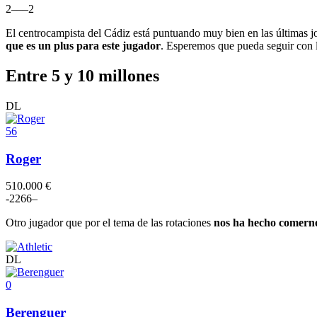
2
–
–
–
2
El centrocampista del Cádiz está puntuando muy bien en las últimas j
que es un plus para este jugador
. Esperemos que pueda seguir con 
Entre 5 y 10 millones
DL
56
Roger
510.000 €
-2
2
6
6
–
Otro jugador que por el tema de las rotaciones
nos ha hecho comerno
DL
0
Berenguer