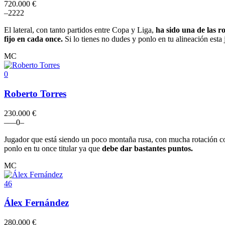
720.000 €
–
2
2
2
2
El lateral, con tanto partidos entre Copa y Liga,
ha sido una de las r
fijo en cada once.
Si lo tienes no dudes y ponlo en tu alineación esta 
MC
0
Roberto Torres
230.000 €
–
–
–
0
–
Jugador que está siendo un poco montaña rusa, con mucha rotación 
ponlo en tu once titular ya que
debe dar bastantes puntos.
MC
46
Álex Fernández
280.000 €