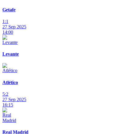
Getafe
1:1
27 Sep 2025
14:00
Levante
Atlético
5:2
27 Sep 2025
16:15
Real Madrid