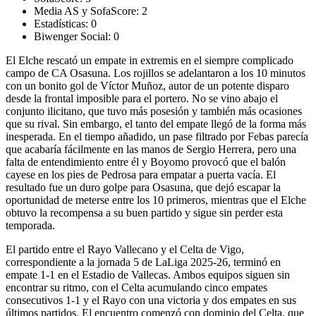
Media AS y SofaScore:
2
Estadísticas:
0
Biwenger Social:
0
El Elche rescató un empate in extremis en el siempre complicado
campo de CA Osasuna. Los rojillos se adelantaron a los 10 minutos
con un bonito gol de Víctor Muñoz, autor de un potente disparo
desde la frontal imposible para el portero. No se vino abajo el
conjunto ilicitano, que tuvo más posesión y también más ocasiones
que su rival. Sin embargo, el tanto del empate llegó de la forma más
inesperada. En el tiempo añadido, un pase filtrado por Febas parecía
que acabaría fácilmente en las manos de Sergio Herrera, pero una
falta de entendimiento entre él y Boyomo provocó que el balón
cayese en los pies de Pedrosa para empatar a puerta vacía. El
resultado fue un duro golpe para Osasuna, que dejó escapar la
oportunidad de meterse entre los 10 primeros, mientras que el Elche
obtuvo la recompensa a su buen partido y sigue sin perder esta
temporada.
El partido entre el Rayo Vallecano y el Celta de Vigo,
correspondiente a la jornada 5 de LaLiga 2025-26, terminó en
empate 1-1 en el Estadio de Vallecas. Ambos equipos siguen sin
encontrar su ritmo, con el Celta acumulando cinco empates
consecutivos 1-1 y el Rayo con una victoria y dos empates en sus
últimos partidos. El encuentro comenzó con dominio del Celta, que