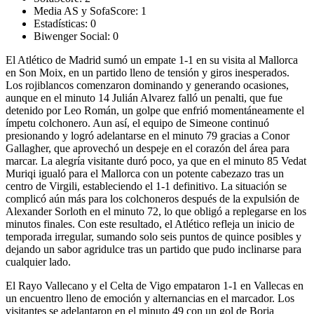
Media AS y SofaScore:
1
Estadísticas:
0
Biwenger Social:
0
El Atlético de Madrid sumó un empate 1-1 en su visita al Mallorca
en Son Moix, en un partido lleno de tensión y giros inesperados.
Los rojiblancos comenzaron dominando y generando ocasiones,
aunque en el minuto 14 Julián Alvarez falló un penalti, que fue
detenido por Leo Román, un golpe que enfrió momentáneamente el
ímpetu colchonero. Aun así, el equipo de Simeone continuó
presionando y logró adelantarse en el minuto 79 gracias a Conor
Gallagher, que aprovechó un despeje en el corazón del área para
marcar. La alegría visitante duró poco, ya que en el minuto 85 Vedat
Muriqi igualó para el Mallorca con un potente cabezazo tras un
centro de Virgili, estableciendo el 1-1 definitivo. La situación se
complicó aún más para los colchoneros después de la expulsión de
Alexander Sorloth en el minuto 72, lo que obligó a replegarse en los
minutos finales. Con este resultado, el Atlético refleja un inicio de
temporada irregular, sumando solo seis puntos de quince posibles y
dejando un sabor agridulce tras un partido que pudo inclinarse para
cualquier lado.
El Rayo Vallecano y el Celta de Vigo empataron 1-1 en Vallecas en
un encuentro lleno de emoción y alternancias en el marcador. Los
visitantes se adelantaron en el minuto 49 con un gol de Borja