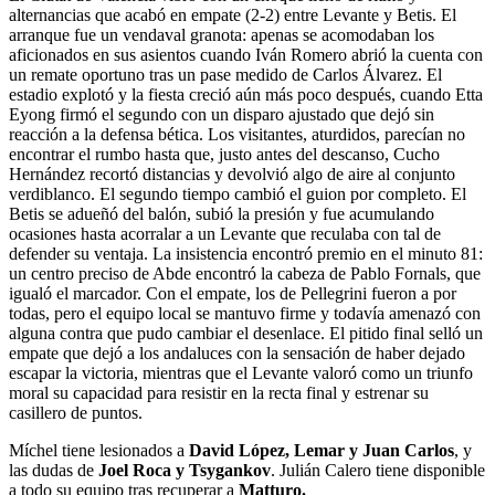
alternancias que acabó en empate (2-2) entre Levante y Betis. El
arranque fue un vendaval granota: apenas se acomodaban los
aficionados en sus asientos cuando Iván Romero abrió la cuenta con
un remate oportuno tras un pase medido de Carlos Álvarez. El
estadio explotó y la fiesta creció aún más poco después, cuando Etta
Eyong firmó el segundo con un disparo ajustado que dejó sin
reacción a la defensa bética. Los visitantes, aturdidos, parecían no
encontrar el rumbo hasta que, justo antes del descanso, Cucho
Hernández recortó distancias y devolvió algo de aire al conjunto
verdiblanco. El segundo tiempo cambió el guion por completo. El
Betis se adueñó del balón, subió la presión y fue acumulando
ocasiones hasta acorralar a un Levante que reculaba con tal de
defender su ventaja. La insistencia encontró premio en el minuto 81:
un centro preciso de Abde encontró la cabeza de Pablo Fornals, que
igualó el marcador. Con el empate, los de Pellegrini fueron a por
todas, pero el equipo local se mantuvo firme y todavía amenazó con
alguna contra que pudo cambiar el desenlace. El pitido final selló un
empate que dejó a los andaluces con la sensación de haber dejado
escapar la victoria, mientras que el Levante valoró como un triunfo
moral su capacidad para resistir en la recta final y estrenar su
casillero de puntos.
Míchel tiene lesionados a
David López, Lemar y Juan Carlos
, y
las dudas de
Joel Roca y Tsygankov
. Julián Calero tiene disponible
a todo su equipo tras recuperar a
Matturo.