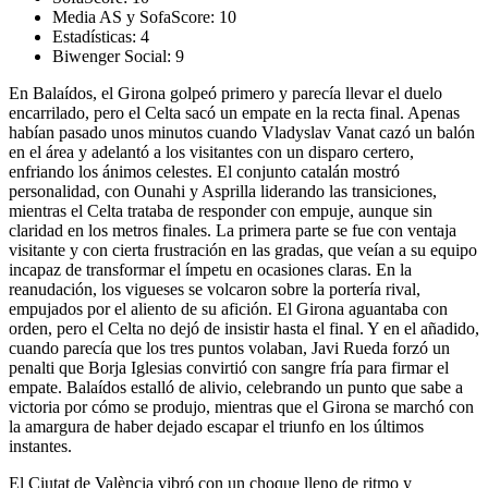
Media AS y SofaScore:
10
Estadísticas:
4
Biwenger Social:
9
En Balaídos, el Girona golpeó primero y parecía llevar el duelo
encarrilado, pero el Celta sacó un empate en la recta final. Apenas
habían pasado unos minutos cuando Vladyslav Vanat cazó un balón
en el área y adelantó a los visitantes con un disparo certero,
enfriando los ánimos celestes. El conjunto catalán mostró
personalidad, con Ounahi y Asprilla liderando las transiciones,
mientras el Celta trataba de responder con empuje, aunque sin
claridad en los metros finales. La primera parte se fue con ventaja
visitante y con cierta frustración en las gradas, que veían a su equipo
incapaz de transformar el ímpetu en ocasiones claras. En la
reanudación, los vigueses se volcaron sobre la portería rival,
empujados por el aliento de su afición. El Girona aguantaba con
orden, pero el Celta no dejó de insistir hasta el final. Y en el añadido,
cuando parecía que los tres puntos volaban, Javi Rueda forzó un
penalti que Borja Iglesias convirtió con sangre fría para firmar el
empate. Balaídos estalló de alivio, celebrando un punto que sabe a
victoria por cómo se produjo, mientras que el Girona se marchó con
la amargura de haber dejado escapar el triunfo en los últimos
instantes.
El Ciutat de València vibró con un choque lleno de ritmo y