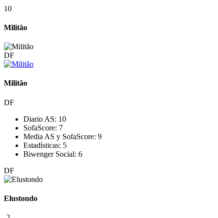
10
Militão
DF
Militão
DF
Diario AS:
10
SofaScore:
7
Media AS y SofaScore:
9
Estadísticas:
5
Biwenger Social:
6
DF
Elustondo
-2
–