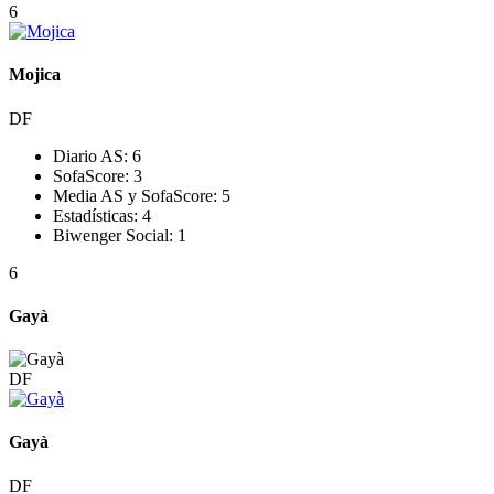
6
Mojica
DF
Diario AS:
6
SofaScore:
3
Media AS y SofaScore:
5
Estadísticas:
4
Biwenger Social:
1
6
Gayà
DF
Gayà
DF