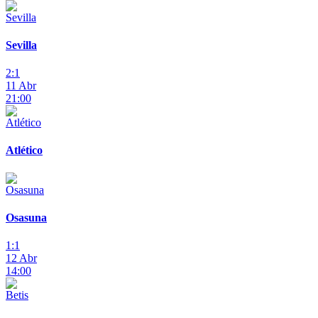
Sevilla
2:1
11 Abr
21:00
Atlético
Osasuna
1:1
12 Abr
14:00