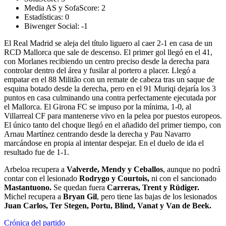
Media AS y SofaScore:
2
Estadísticas:
0
Biwenger Social:
-1
El Real Madrid se aleja del título liguero al caer 2-1 en casa de un
RCD Mallorca que sale de descenso. El primer gol llegó en el 41,
con Morlanes recibiendo un centro preciso desde la derecha para
controlar dentro del área y fusilar al portero a placer. Llegó a
empatar en el 88 Militão con un remate de cabeza tras un saque de
esquina botado desde la derecha, pero en el 91 Muriqi dejaría los 3
puntos en casa culminando una contra perfectamente ejecutada por
el Mallorca. El Girona FC se impuso por la mínima, 1-0, al
Villarreal CF para mantenerse vivo en la pelea por puestos europeos.
El único tanto del choque llegó en el añadido del primer tiempo, con
Arnau Martínez centrando desde la derecha y Pau Navarro
marcándose en propia al intentar despejar. En el duelo de ida el
resultado fue de 1-1.
Arbeloa recupera a
Valverde, Mendy y Ceballos
, aunque no podrá
contar con el lesionado
Rodrygo y Courtois,
ni con el sancionado
Mastantuono.
Se quedan fuera
Carreras, Trent y
Rüdiger.
Michel recupera a
Bryan Gil
, pero tiene las bajas de los lesionados
Juan Carlos, Ter Stegen, Portu, Blind, Vanat y Van de Beek.
Crónica del partido