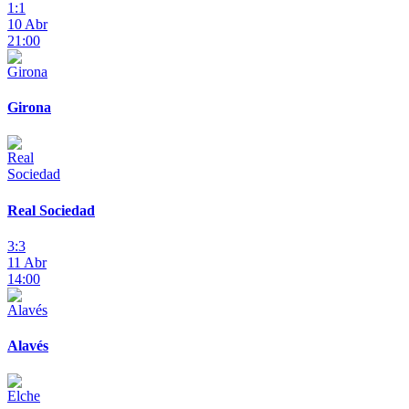
1:1
10 Abr
21:00
Girona
Real Sociedad
3:3
11 Abr
14:00
Alavés