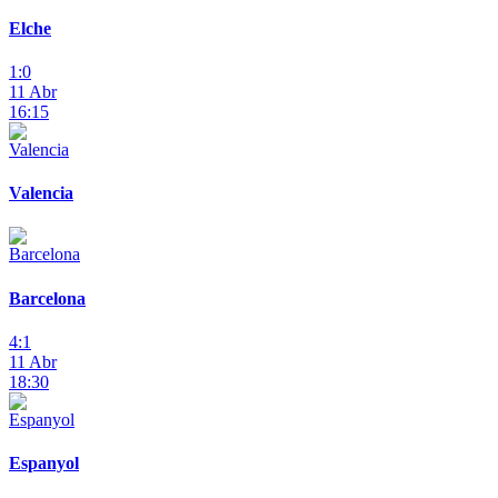
Elche
1:0
11 Abr
16:15
Valencia
Barcelona
4:1
11 Abr
18:30
Espanyol