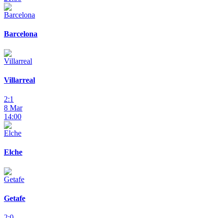
Barcelona
Villarreal
2:1
8 Mar
14:00
Elche
Getafe
2:0