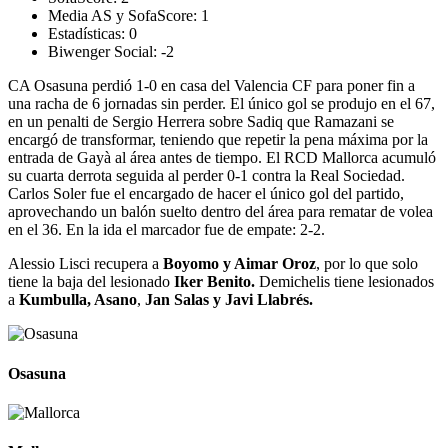
Media AS y SofaScore:
1
Estadísticas:
0
Biwenger Social:
-2
CA Osasuna perdió 1-0 en casa del Valencia CF para poner fin a
una racha de 6 jornadas sin perder. El único gol se produjo en el 67,
en un penalti de Sergio Herrera sobre Sadiq que Ramazani se
encargó de transformar, teniendo que repetir la pena máxima por la
entrada de Gayà al área antes de tiempo. El RCD Mallorca acumuló
su cuarta derrota seguida al perder 0-1 contra la Real Sociedad.
Carlos Soler fue el encargado de hacer el único gol del partido,
aprovechando un balón suelto dentro del área para rematar de volea
en el 36. En la ida el marcador fue de empate: 2-2.
Alessio Lisci recupera a
Boyomo y Aimar Oroz
, por lo que solo
tiene la baja del lesionado
Iker Benito.
Demichelis tiene lesionados
a
Kumbulla, Asano
,
Jan Salas y Javi Llabrés.
Osasuna