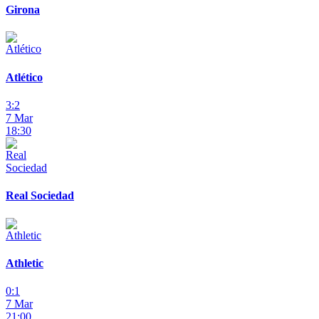
Girona
Atlético
3:2
7 Mar
18:30
Real Sociedad
Athletic
0:1
7 Mar
21:00