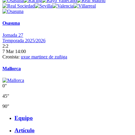
Osasuna
Jornada 27
Temporada 2025/2026
2:2
7 Mar 14:00
Cronista:
uxue martinez de zuñiga
Mallorca
0"
45"
90"
Equipo
Artículo