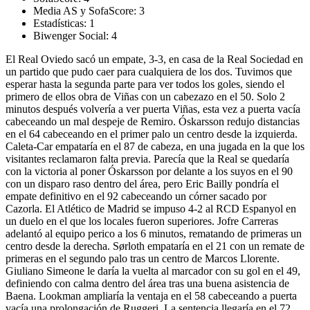
Media AS y SofaScore:
3
Estadísticas:
1
Biwenger Social:
4
El Real Oviedo sacó un empate, 3-3, en casa de la Real Sociedad en
un partido que pudo caer para cualquiera de los dos. Tuvimos que
esperar hasta la segunda parte para ver todos los goles, siendo el
primero de ellos obra de Viñas con un cabezazo en el 50. Solo 2
minutos después volvería a ver puerta Viñas, esta vez a puerta vacía
cabeceando un mal despeje de Remiro. Óskarsson redujo distancias
en el 64 cabeceando en el primer palo un centro desde la izquierda.
Caleta-Car empataría en el 87 de cabeza, en una jugada en la que los
visitantes reclamaron falta previa. Parecía que la Real se quedaría
con la victoria al poner Óskarsson por delante a los suyos en el 90
con un disparo raso dentro del área, pero Eric Bailly pondría el
empate definitivo en el 92 cabeceando un córner sacado por
Cazorla. El Atlético de Madrid se impuso 4-2 al RCD Espanyol en
un duelo en el que los locales fueron superiores. Jofre Carreras
adelantó al equipo perico a los 6 minutos, rematando de primeras un
centro desde la derecha. Sørloth empataría en el 21 con un remate de
primeras en el segundo palo tras un centro de Marcos Llorente.
Giuliano Simeone le daría la vuelta al marcador con su gol en el 49,
definiendo con calma dentro del área tras una buena asistencia de
Baena. Lookman ampliaría la ventaja en el 58 cabeceando a puerta
vacía una prolongación de Ruggeri. La sentencia llegaría en el 72