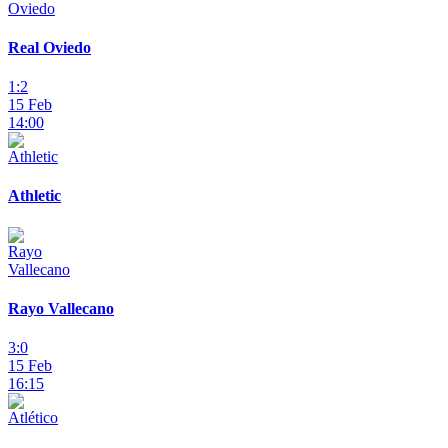
Real Oviedo
1:2
15 Feb
14:00
Athletic
Rayo Vallecano
3:0
15 Feb
16:15