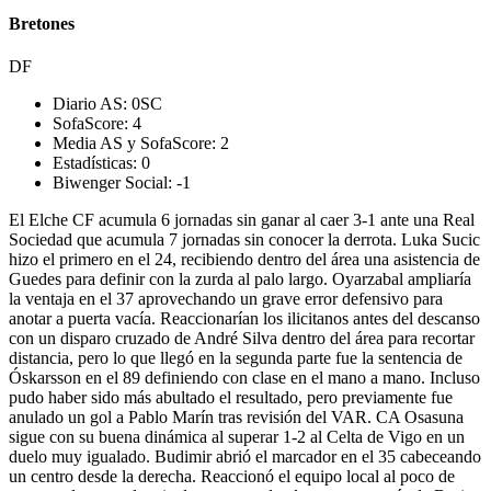
Bretones
DF
Diario AS:
0
SC
SofaScore:
4
Media AS y SofaScore:
2
Estadísticas:
0
Biwenger Social:
-1
El Elche CF acumula 6 jornadas sin ganar al caer 3-1 ante una Real
Sociedad que acumula 7 jornadas sin conocer la derrota. Luka Sucic
hizo el primero en el 24, recibiendo dentro del área una asistencia de
Guedes para definir con la zurda al palo largo. Oyarzabal ampliaría
la ventaja en el 37 aprovechando un grave error defensivo para
anotar a puerta vacía. Reaccionarían los ilicitanos antes del descanso
con un disparo cruzado de André Silva dentro del área para recortar
distancia, pero lo que llegó en la segunda parte fue la sentencia de
Óskarsson en el 89 definiendo con clase en el mano a mano. Incluso
pudo haber sido más abultado el resultado, pero previamente fue
anulado un gol a Pablo Marín tras revisión del VAR. CA Osasuna
sigue con su buena dinámica al superar 1-2 al Celta de Vigo en un
duelo muy igualado. Budimir abrió el marcador en el 35 cabeceando
un centro desde la derecha. Reaccionó el equipo local al poco de