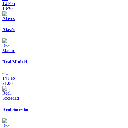
14 Feb
18:30
Alavés
Real Madrid
4:1
14 Feb
21:00
Real Sociedad