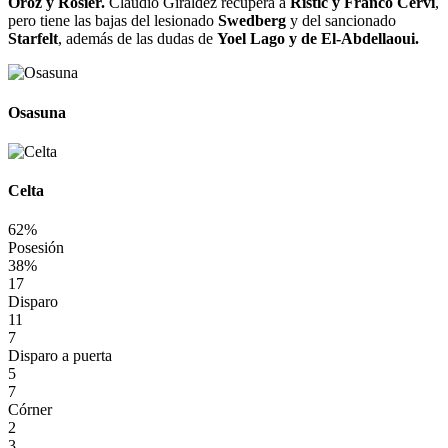
Oroz y Rosier.
Claudio Giráldez recupera a
Ristic y Franco Cervi
,
pero tiene las bajas del lesionado
Swedberg
y del sancionado
Starfelt
, además de las dudas de
Yoel Lago y de El-Abdellaoui.
Osasuna
Celta
62%
Posesión
38%
17
Disparo
11
7
Disparo a puerta
5
7
Córner
2
3