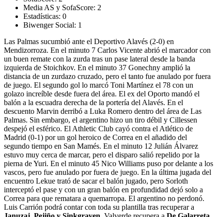
Media AS y SofaScore:
2
Estadísticas:
0
Biwenger Social:
1
Las Palmas sucumbió ante el Deportivo Alavés (2-0) en
Mendizorroza. En el minuto 7 Carlos Vicente abrió el marcador con
un buen remate con la zurda tras un pase lateral desde la banda
izquierda de Stoichkov. En el minuto 37 Gonechny amplió la
distancia de un zurdazo cruzado, pero el tanto fue anulado por fuera
de juego. El segundo gol lo marcó Toni Martínez el 78 con un
golazo increíble desde fuera del área. El ex del Oporto mandó el
balón a la escuadra derecha de la portería del Alavés. En el
descuento Marvin derribó a Luka Romero dentro del área de Las
Palmas. Sin embargo, el argentino hizo un tiro débil y Cillessen
despejó el esférico. El Athletic Club cayó contra el Atlético de
Madrid (0-1) por un gol heroico de Correa en el añadido del
segundo tiempo en San Mamés. En el minuto 12 Julián Álvarez
estuvo muy cerca de marcar, pero el disparo salió repelido por la
pierna de Yuri. En el minuto 45 Nico Williams puso por delante a los
vascos, pero fue anulado por fuera de juego. En la última jugada del
encuentro Lekue trató de sacar el balón jugado, pero Sorloth
interceptó el pase y con un gran balón en profundidad dejó solo a
Correa para que rematara a quemarropa. El argentino no perdonó.
Luis Carrión podrá contar con toda su plantilla tras recuperar a
Januzaj, Pejiño y Sinkgraven.
Valverde recupera a
De Galarreta,