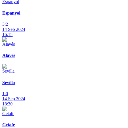
Espanyol
3:2
14 Sep 2024
16:15
Alavés
Sevilla
1:0
14 Sep 2024
18:30
Getafe