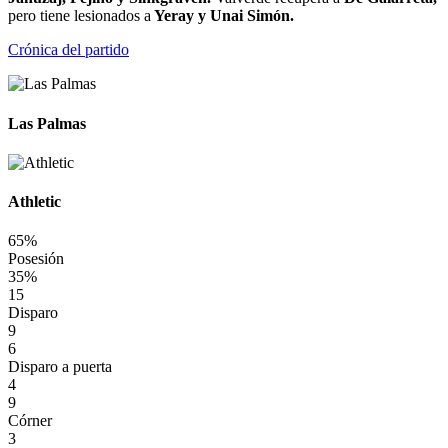
pero tiene lesionados a
Yeray y Unai Simón.
Crónica del partido
Las Palmas
Athletic
65%
Posesión
35%
15
Disparo
9
6
Disparo a puerta
4
9
Córner
3