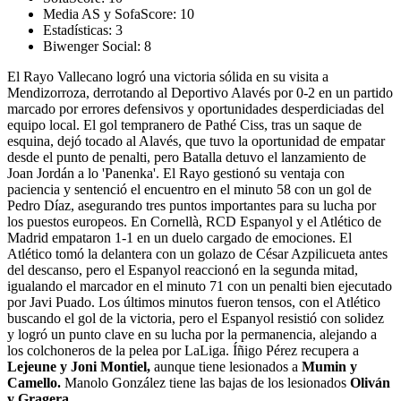
Media AS y SofaScore:
10
Estadísticas:
3
Biwenger Social:
8
El Rayo Vallecano logró una victoria sólida en su visita a
Mendizorroza, derrotando al Deportivo Alavés por 0-2 en un partido
marcado por errores defensivos y oportunidades desperdiciadas del
equipo local. El gol tempranero de Pathé Ciss, tras un saque de
esquina, dejó tocado al Alavés, que tuvo la oportunidad de empatar
desde el punto de penalti, pero Batalla detuvo el lanzamiento de
Joan Jordán a lo 'Panenka'. El Rayo gestionó su ventaja con
paciencia y sentenció el encuentro en el minuto 58 con un gol de
Pedro Díaz, asegurando tres puntos importantes para su lucha por
los puestos europeos. En Cornellà, RCD Espanyol y el Atlético de
Madrid empataron 1-1 en un duelo cargado de emociones. El
Atlético tomó la delantera con un golazo de César Azpilicueta antes
del descanso, pero el Espanyol reaccionó en la segunda mitad,
igualando el marcador en el minuto 71 con un penalti bien ejecutado
por Javi Puado. Los últimos minutos fueron tensos, con el Atlético
buscando el gol de la victoria, pero el Espanyol resistió con solidez
y logró un punto clave en su lucha por la permanencia, alejando a
los colchoneros de la pelea por LaLiga. Íñigo Pérez recupera a
Lejeune y Joni Montiel,
aunque tiene lesionados a
Mumin y
Camello.
Manolo González tiene las bajas de los lesionados
Oliván
y Gragera.