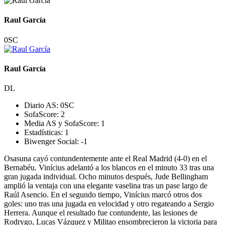
Raul García
0
SC
Raul García
DL
Diario AS:
0
SC
SofaScore:
2
Media AS y SofaScore:
1
Estadísticas:
1
Biwenger Social:
-1
Osasuna cayó contundentemente ante el Real Madrid (4-0) en el
Bernabéu. Vinícius adelantó a los blancos en el minuto 33 tras una
gran jugada individual. Ocho minutos después, Jude Bellingham
amplió la ventaja con una elegante vaselina tras un pase largo de
Raúl Asencio. En el segundo tiempo, Vinícius marcó otros dos
goles: uno tras una jugada en velocidad y otro regateando a Sergio
Herrera. Aunque el resultado fue contundente, las lesiones de
Rodrygo, Lucas Vázquez y Militao ensombrecieron la victoria para