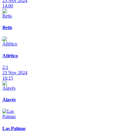
23 Nov 2024
14:00
Betis
Atlético
2:1
23 Nov 2024
16:15
Alavés
Las Palmas