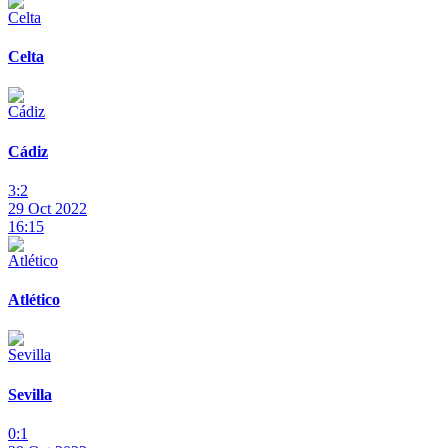
Celta
Cádiz
3:2
29 Oct 2022
16:15
Atlético
Sevilla
0:1