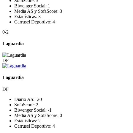
SofaScore:
3
Biwenger Social:
1
Media AS y SofaScore:
3
Estadísticas:
3
Carrusel Deportivo:
4
0
-2
Laguardia
DF
Laguardia
DF
Diario AS:
-2
0
SofaScore:
2
Biwenger Social:
-1
Media AS y SofaScore:
0
Estadísticas:
2
Carrusel Deportivo:
4