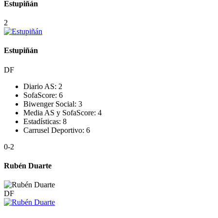
Estupiñán
2
Estupiñán
DF
Diario AS:
2
SofaScore:
6
Biwenger Social:
3
Media AS y SofaScore:
4
Estadísticas:
8
Carrusel Deportivo:
6
0
-2
Rubén Duarte
DF