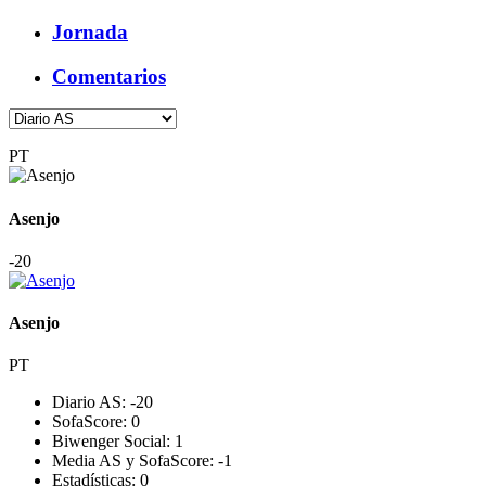
Jornada
Comentarios
PT
Asenjo
-2
0
Asenjo
PT
Diario AS:
-2
0
SofaScore:
0
Biwenger Social:
1
Media AS y SofaScore:
-1
Estadísticas:
0