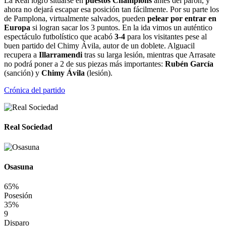
La Real logró situarse en
puestos Champions
antes del parón, y
ahora no dejará escapar esa posición tan fácilmente. Por su parte los
de Pamplona, virtualmente salvados, pueden
pelear por entrar en
Europa
si logran sacar los 3 puntos. En la ida vimos un auténtico
espectáculo futbolístico que acabó
3-4
para los visitantes pese al
buen partido del Chimy Ávila, autor de un doblete. Alguacil
recupera a
Illarramendi
tras su larga lesión, mientras que Arrasate
no podrá poner a 2 de sus piezas más importantes:
Rubén García
(sanción) y
Chimy Ávila
(lesión).
Crónica del partido
Real Sociedad
Osasuna
65%
Posesión
35%
9
Disparo