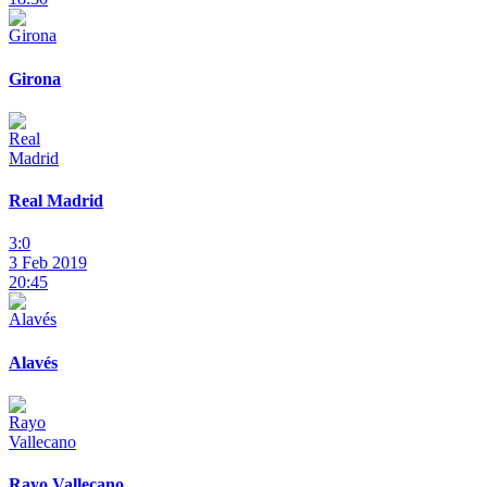
Girona
Real Madrid
3:0
3 Feb 2019
20:45
Alavés
Rayo Vallecano