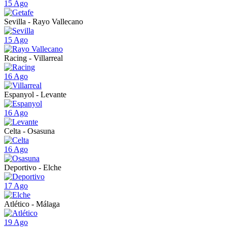
15 Ago
Sevilla - Rayo Vallecano
15 Ago
Racing - Villarreal
16 Ago
Espanyol - Levante
16 Ago
Celta - Osasuna
16 Ago
Deportivo - Elche
17 Ago
Atlético - Málaga
19 Ago