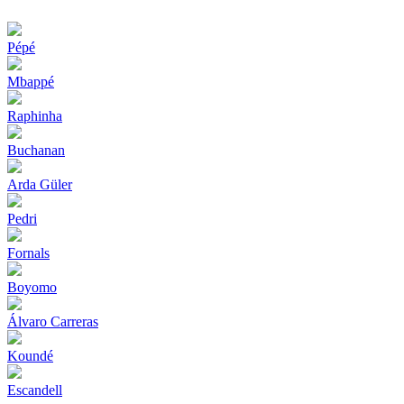
Pépé
Mbappé
Raphinha
Buchanan
Arda Güler
Pedri
Fornals
Boyomo
Álvaro Carreras
Koundé
Escandell