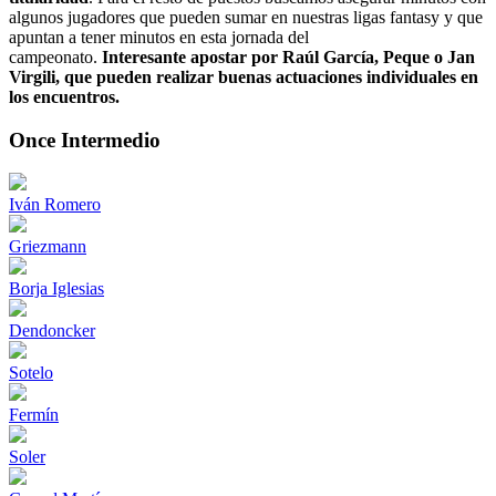
algunos jugadores que pueden sumar en nuestras ligas fantasy y que
apuntan a tener minutos en esta jornada del
campeonato.
Interesante apostar por
R
a
ú
l
G
a
r
c
í
a
,
P
e
q
u
e
o Jan
Virgili, que pueden realizar buenas actuaciones individuales en
los encuentros.
Once Intermedio
Iván Romero
Griezmann
Borja Iglesias
Dendoncker
Sotelo
Fermín
Soler