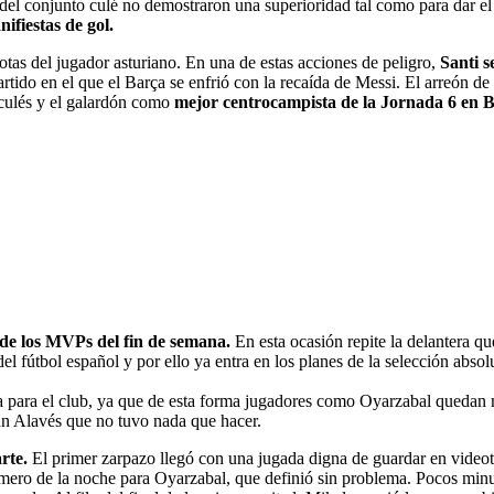
 del conjunto culé no demostraron una superioridad tal como para dar el
ifiestas de gol.
 botas del jugador asturiano. En una de estas acciones de peligro,
Santi s
rtido en el que el Barça se enfrió con la recaída de Messi. El arreón d
s culés y el galardón como
mejor centrocampista de la Jornada 6 en 
 de los MVPs del fin de semana.
En esta ocasión repite la delantera q
el fútbol español y por ello ya entra en los planes de la selección absol
 para el club, ya que de esta forma jugadores como Oyarzabal quedan m
 un Alavés que no tuvo nada que hacer.
rte.
El primer zarpazo llegó con una jugada digna de guardar en videot
mero de la noche para Oyarzabal, que definió sin problema. Pocos minu