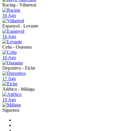
Racing - Villarreal
16 Ago
Espanyol - Levante
16 Ago
Celta - Osasuna
16 Ago
Deportivo - Elche
17 Ago
Atlético - Málaga
19 Ago
Síguenos