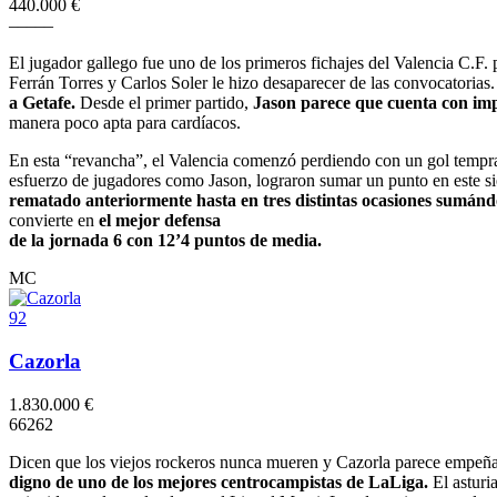
440.000 €
–
–
–
–
–
El jugador gallego fue uno de los primeros fichajes del Valencia C.F.
Ferrán Torres y Carlos Soler le hizo desaparecer de las convocatorias
a Getafe.
Desde el primer partido,
Jason parece que cuenta con imp
manera poco apta para cardíacos.
En esta “revancha”, el Valencia comenzó perdiendo con un gol temprane
esfuerzo de jugadores como Jason, lograron sumar un punto en este si
rematado anteriormente hasta en tres distintas ocasiones sumánd
convierte en
el mejor defensa
de la jornada 6 con 12’4 puntos de media.
MC
92
Cazorla
1.830.000 €
6
6
2
6
2
Dicen que los viejos rockeros nunca mueren y Cazorla parece empeñad
digno de uno de los mejores centrocampistas de LaLiga.
El asturi