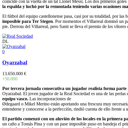
coincide con la vuelta de un tal Lionel Messi. Los dos primeros goles
la espalda y luchó por la remontada teniendo varias ocasiones man
El fútbol del equipo castellonense pasa, casi por su totalidad, por las
imposible para Ter Stegen
. Por momentos el Villarreal dominó un pa
pie. Derrota del Villarreal, pero Santi se lleva el premio de los vítore
DL
0
Oyarzabal
13.650.000 €
+50.000
Por tercera jornada consecutiva un jugador realista forma parte
Oyarzabal. El joven jugador de la Real Sociedad es una de las perlas d
equipo vasco.
Las incorporaciones de
Ødegaard o Mikel Merino están aportando una frescura muy necesaria
entenderse y conocerse a la perfección, rindió cuenta de ello frente a
El partido comenzó con un aluvión de los locales en la primera pa
un caño a Tomás Pina y con un pase imposible puso en bandeja el pri