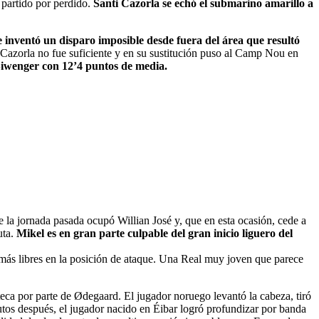
 partido por perdido.
Santi Cazorla se echó el submarino amarillo a
e inventó un disparo imposible desde fuera del área que resultó
e Cazorla no fue suficiente y en su sustitución puso al Camp Nou en
Biwenger con 12’4 puntos de media.
ue la jornada pasada ocupó Willian José y, que en esta ocasión, cede a
uta.
Mikel es en gran parte culpable del gran inicio liguero del
ás libres en la posición de ataque. Una Real muy joven que parece
eca por parte de Ødegaard. El jugador noruego levantó la cabeza, tiró
tos después, el jugador nacido en Éibar logró profundizar por banda