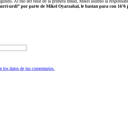
egundo. Al filo del final de la primera mitad, Mikel asumió la responsa
txurri-urdi” por parte de Mikel Oyarzabal, le bastan para con 16’6 
 los datos de tus comentarios.