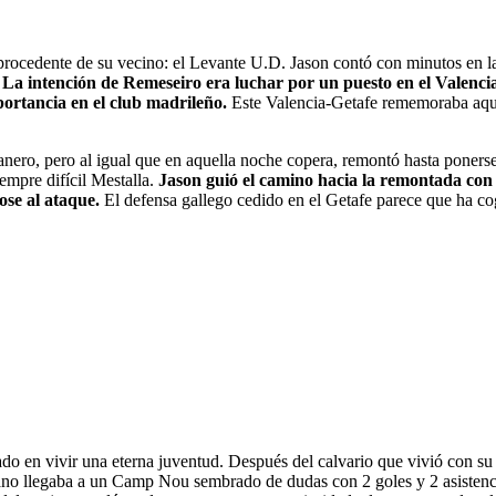
 procedente de su vecino: el Levante U.D. Jason contó con minutos en l
.
La intención de Remeseiro era luchar por un puesto en el Valencia
ortancia en el club madrileño.
Este Valencia-Getafe rememoraba aqu
ro, pero al igual que en aquella noche copera, remontó hasta ponerse c
empre difícil Mestalla.
Jason guió el camino hacia la remontada con 
ose al ataque.
El defensa gallego cedido en el Getafe parece que ha cog
o en vivir una eterna juventud. Después del calvario que vivió con su 
ano llegaba a un Camp Nou sembrado de dudas con 2 goles y 2 asistenci