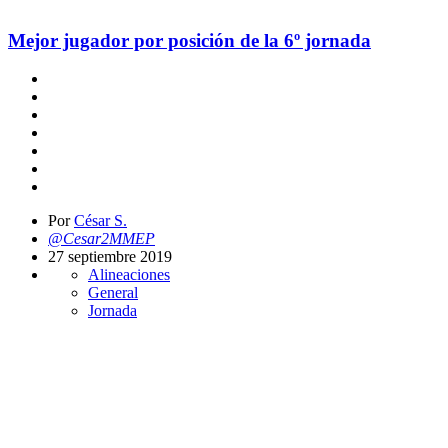
Mejor jugador por posición de la 6º jornada
Por
César S.
@Cesar2MMEP
27 septiembre 2019
Alineaciones
General
Jornada