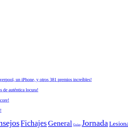
erpool, un iPhone, y otros 381 premios increíbles!
 de auténtica locura!
core!
!
nsejos
Jornada
Fichajes
General
Lesion
Guías