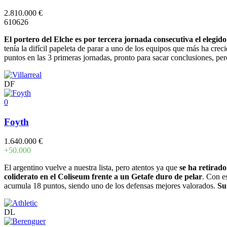
2.810.000 €
6
10
6
2
6
El portero del Elche es por tercera jornada consecutiva el elegi
tenía la difícil papeleta de parar a uno de los equipos que más ha cre
puntos en las 3 primeras jornadas, pronto para sacar conclusiones, pero
DF
0
Foyth
1.640.000 €
+50.000
El argentino vuelve a nuestra lista, pero atentos ya que
se ha retirado
coliderato en el Coliseum frente a un Getafe duro de pelar
. Con e
acumula 18 puntos, siendo uno de los defensas mejores valorados.
Su
DL