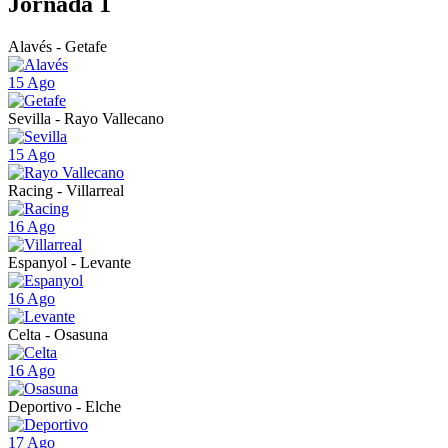
Jornada 1
Alavés - Getafe
15 Ago
Sevilla - Rayo Vallecano
15 Ago
Racing - Villarreal
16 Ago
Espanyol - Levante
16 Ago
Celta - Osasuna
16 Ago
Deportivo - Elche
17 Ago