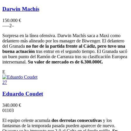
Darwin Machís
150.000 €
–
–
–
2
–
Sorpresa en la línea ofensiva. Darwin Machís saca a Maxi como
delantero más alineado por los manager de Biwenger. El delantero
del Granada
no fue de la partida frente al Cádiz, pero tuvo una
buena actuación
tras entrar en el segundo tiempo. El Granada sacó
un buen punto del Ramón de Carranza tras su clasificación Europea
intersemanal.
Su valor de mercado es de 6.300.000€.
E
27
Eduardo Coudet
340.000 €
0
1
1
0
3
El equipo celeste acumula
dos derrotas consecutivas
y los
fantasmas de la temporada pasada pueden aparecer de nuevo.
Osasuna se ha impuesto por 2-0 al Celta en el feudo rojillo.
Su