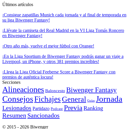
Últimos artículos
¡Consigue zapatillas Munich cada jornada y al final de temporada en
su liga Biwenger Fantasy!
¡Llévate la camiseta del Real Madrid en la VI Liga Tomás Roncero
en Biwenger Fantasy!
¡Otro año más, vuelve el mejor fútbol con Orange!
¡En la Liga Sportium de Biwenger Fantasy podrás ganar un viaje a
Liverpool, un iPhone, y otros 381 premios increíbles!
¡Llega la Liga Oficial Feeberse Score a Biwenger Fantasy con
premios de auténtica locura!
Secciones
Alineaciones
Biwenger Fantasy
Baloncesto
Consejos
Jornada
Fichajes
General
Guías
Previa
Lesionados
Ranking
Partidazo
Podcast
Resumen
Sancionados
© 2015 - 2026 Biwenger