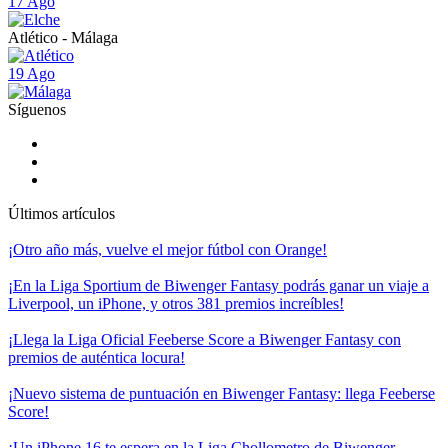
17 Ago
Atlético - Málaga
19 Ago
Síguenos
Últimos artículos
¡Otro año más, vuelve el mejor fútbol con Orange!
¡En la Liga Sportium de Biwenger Fantasy podrás ganar un viaje a
Liverpool, un iPhone, y otros 381 premios increíbles!
¡Llega la Liga Oficial Feeberse Score a Biwenger Fantasy con
premios de auténtica locura!
¡Nuevo sistema de puntuación en Biwenger Fantasy: llega Feeberse
Score!
¡Un iPhone 16 te espera en la Liga Chollometro de Biwenger