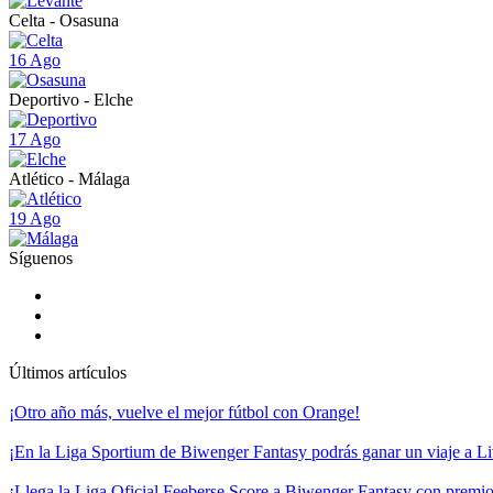
Celta - Osasuna
16 Ago
Deportivo - Elche
17 Ago
Atlético - Málaga
19 Ago
Síguenos
Últimos artículos
¡Otro año más, vuelve el mejor fútbol con Orange!
¡En la Liga Sportium de Biwenger Fantasy podrás ganar un viaje a Liv
¡Llega la Liga Oficial Feeberse Score a Biwenger Fantasy con premios