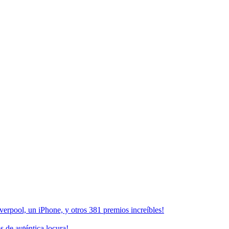
erpool, un iPhone, y otros 381 premios increíbles!
 de auténtica locura!