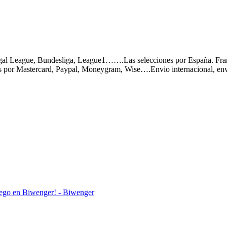
rtugal League, Bundesliga, League1…….Las selecciones por España. Fra
or Mastercard, Paypal, Moneygram, Wise….Envio internacional, envio 
iego en Biwenger! - Biwenger