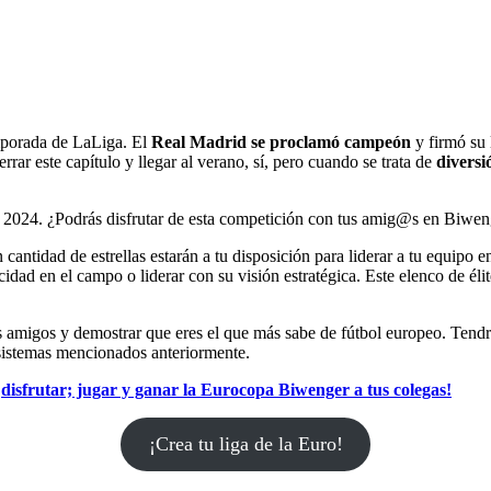
porada de LaLiga. El
Real Madrid se proclamó campeón
y firmó su 
ar este capítulo y llegar al verano, sí, pero cuando se trata de
diversi
pa 2024. ¿Podrás disfrutar de esta competición con tus amig@s en Biwe
cantidad de estrellas estarán a tu disposición para liderar a tu equipo 
dad en el campo o liderar con su visión estratégica. Este elenco de élit
s amigos y demostrar que eres el que más sabe de fútbol europeo. Tendr
 sistemas mencionados anteriormente.
;
disfrutar; jugar y ganar la Eurocopa Biwenger a tus colegas!
¡Crea tu liga de la Euro!