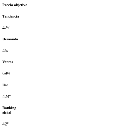
Precio objetivo
Tendencia
42
%
Demanda
4
%
Ventas
69
%
Uso
424º
Ranking
global
42º