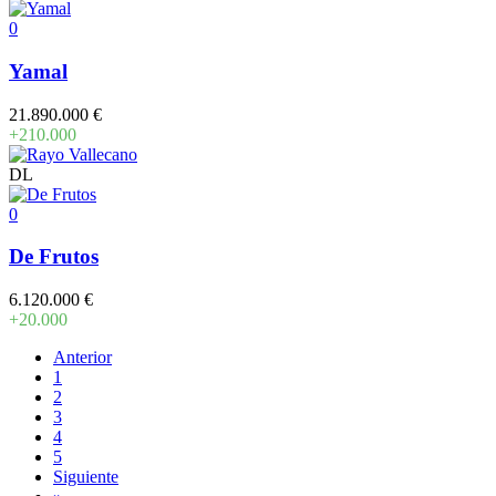
0
Yamal
21.890.000 €
+210.000
DL
0
De Frutos
6.120.000 €
+20.000
Anterior
1
2
3
4
5
Siguiente