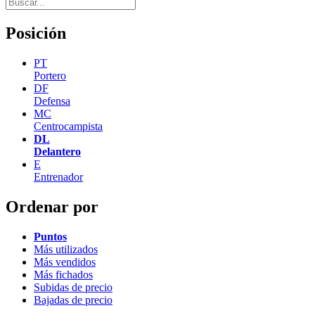
Posición
PT
Portero
DF
Defensa
MC
Centrocampista
DL
Delantero
E
Entrenador
Ordenar por
Puntos
Más utilizados
Más vendidos
Más fichados
Subidas de precio
Bajadas de precio