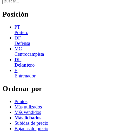
Posición
PT
Portero
DF
Defensa
MC
Centrocampista
DL
Delantero
E
Entrenador
Ordenar por
Puntos
Más utilizados
Más vendidos
Más fichados
Subidas de precio
Bajadas de precio