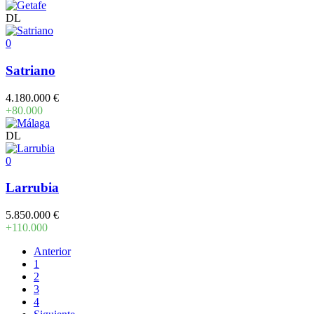
DL
0
Satriano
4.180.000 €
+80.000
DL
0
Larrubia
5.850.000 €
+110.000
Anterior
1
2
3
4