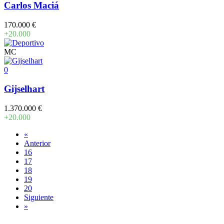
Carlos Maciá
170.000 €
+20.000
MC
0
Gijselhart
1.370.000 €
+20.000
«
Anterior
16
17
18
19
20
Siguiente
»