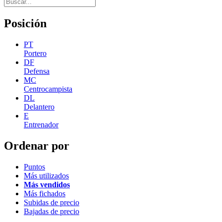
Posición
PT
Portero
DF
Defensa
MC
Centrocampista
DL
Delantero
E
Entrenador
Ordenar por
Puntos
Más utilizados
Más vendidos
Más fichados
Subidas de precio
Bajadas de precio