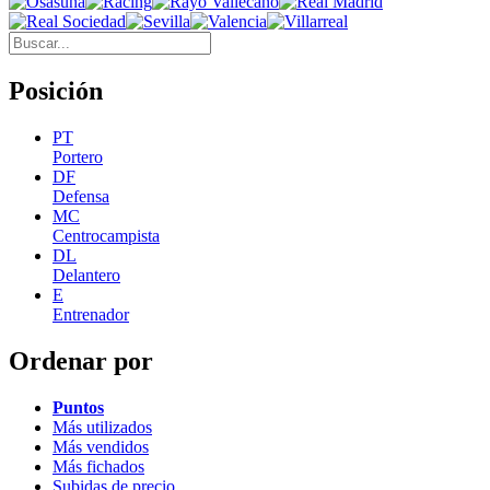
Posición
PT
Portero
DF
Defensa
MC
Centrocampista
DL
Delantero
E
Entrenador
Ordenar por
Puntos
Más utilizados
Más vendidos
Más fichados
Subidas de precio