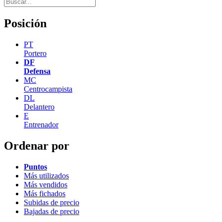
Posición
PT
Portero
DF
Defensa
MC
Centrocampista
DL
Delantero
E
Entrenador
Ordenar por
Puntos
Más utilizados
Más vendidos
Más fichados
Subidas de precio
Bajadas de precio