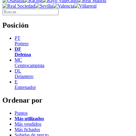
Posición
PT
Portero
DF
Defensa
MC
Centrocampista
DL
Delantero
E
Entrenador
Ordenar por
Puntos
Más utilizados
Más vendidos
Más fichados
Subidas de precio