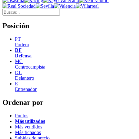
Posición
PT
Portero
DF
Defensa
MC
Centrocampista
DL
Delantero
E
Entrenador
Ordenar por
Puntos
Más utilizados
Más vendidos
Más fichados
Subidas de precio