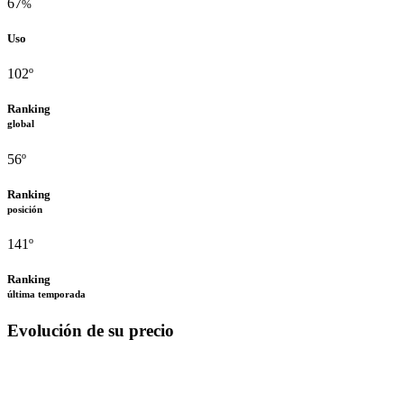
67
%
Uso
102º
Ranking
global
56º
Ranking
posición
141º
Ranking
última temporada
Evolución de su precio