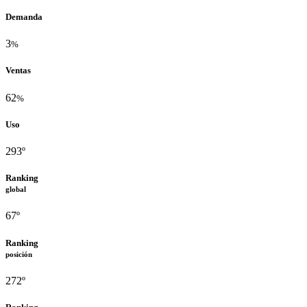
Demanda
3
%
Ventas
62
%
Uso
293º
Ranking
global
67º
Ranking
posición
272º