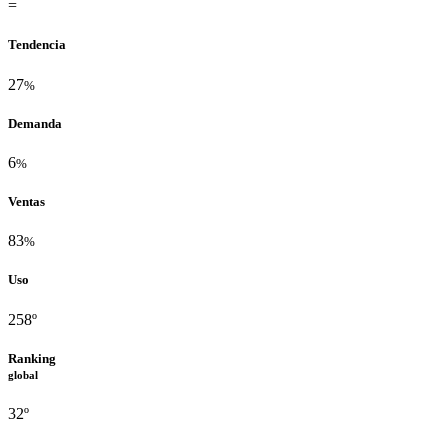
=
Tendencia
27
%
Demanda
6
%
Ventas
83
%
Uso
258º
Ranking
global
32º