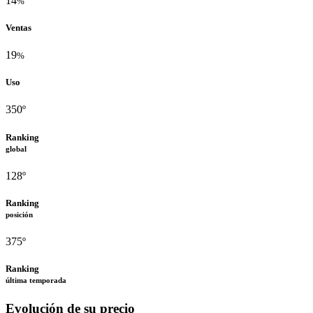
14
%
Ventas
19
%
Uso
350º
Ranking
global
128º
Ranking
posición
375º
Ranking
última temporada
Evolución de su precio