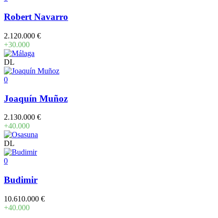
Robert Navarro
2.120.000 €
+30.000
DL
0
Joaquín Muñoz
2.130.000 €
+40.000
DL
0
Budimir
10.610.000 €
+40.000