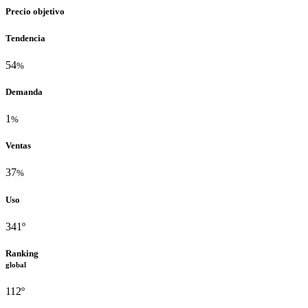
Precio objetivo
Tendencia
54
%
Demanda
1
%
Ventas
37
%
Uso
341º
Ranking
global
112º