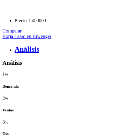
Precio
150.000 €
Comparar
Borja Lasso en Biwenger
Análisis
Análisis
1
%
Demanda
2
%
Ventas
3
%
Uso