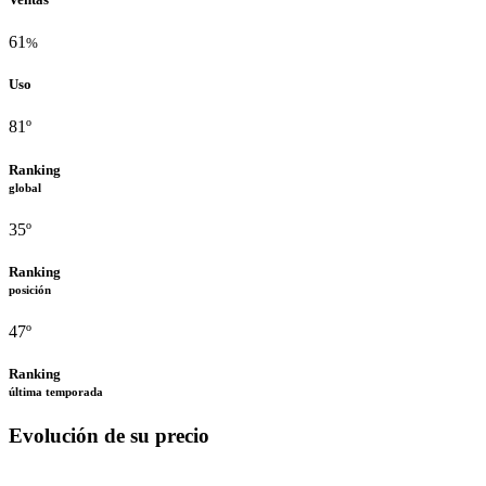
61
%
Uso
81º
Ranking
global
35º
Ranking
posición
47º
Ranking
última temporada
Evolución de su precio