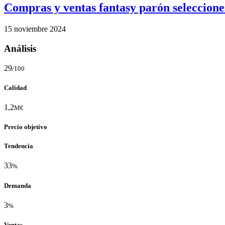
Compras y ventas fantasy parón seleccion
15 noviembre 2024
Análisis
29
/100
Calidad
1,2
M€
Precio objetivo
Tendencia
33
%
Demanda
3
%
Ventas