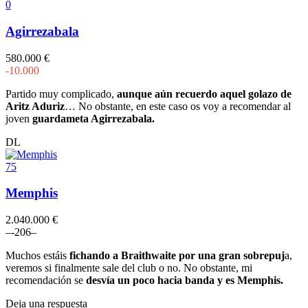
0
Agirrezabala
580.000 €
-10.000
Partido muy complicado,
aunque aún recuerdo aquel golazo de
Aritz Aduriz
… No obstante, en este caso os voy a recomendar al
joven
guardameta Agirrezabala.
DL
75
Memphis
2.040.000 €
–
-2
0
6
–
Muchos estáis
fichando a Braithwaite por una gran sobrepuj
a,
veremos si finalmente sale del club o no. No obstante, mi
recomendación se
desvía un poco hacia banda y es Memphis.
Deja una respuesta