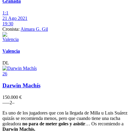
Granada
1:1
21 Ago 2021
19:30
Cronista:
Aimara G. Gil
Valencia
DL
26
Darwin Machís
150.000 €
–
–
–
2
–
Es uno de los jugadores que con la llegada de Milla u Luis Suárez
quizás se recomienda menos, pero que cuando tiene una racha
goleadora
no para de meter goles y asistir
… Os recomiendo a
Darwin Machís.