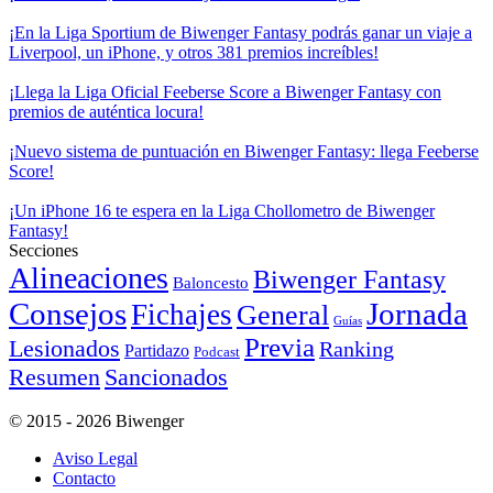
¡En la Liga Sportium de Biwenger Fantasy podrás ganar un viaje a
Liverpool, un iPhone, y otros 381 premios increíbles!
¡Llega la Liga Oficial Feeberse Score a Biwenger Fantasy con
premios de auténtica locura!
¡Nuevo sistema de puntuación en Biwenger Fantasy: llega Feeberse
Score!
¡Un iPhone 16 te espera en la Liga Chollometro de Biwenger
Fantasy!
Secciones
Alineaciones
Biwenger Fantasy
Baloncesto
Consejos
Jornada
Fichajes
General
Guías
Previa
Lesionados
Ranking
Partidazo
Podcast
Resumen
Sancionados
© 2015 - 2026 Biwenger
Aviso Legal
Contacto