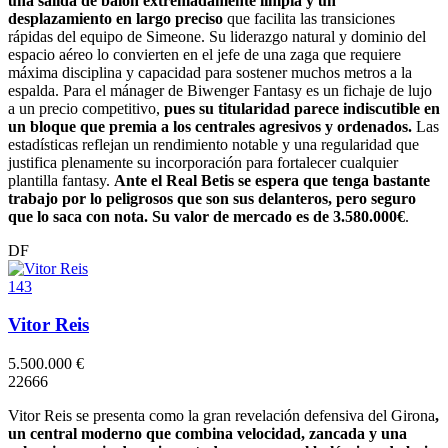
una salida de balón extremadamente limpia y un
desplazamiento en largo preciso
que facilita las transiciones
rápidas del equipo de Simeone. Su liderazgo natural y dominio del
espacio aéreo lo convierten en el jefe de una zaga que requiere
máxima disciplina y capacidad para sostener muchos metros a la
espalda. Para el mánager de Biwenger Fantasy es un fichaje de lujo
a un precio competitivo,
pues su titularidad parece indiscutible en
un bloque que premia a los centrales agresivos y ordenados.
Las
estadísticas reflejan un rendimiento notable y una regularidad que
justifica plenamente su incorporación para fortalecer cualquier
plantilla fantasy.
Ante el Real Betis se espera que tenga bastante
trabajo por lo peligrosos que son sus delanteros, pero seguro
que lo saca con nota. Su valor de mercado es de 3.580.000€
.
DF
143
Vitor Reis
5.500.000 €
2
2
6
6
6
Vitor Reis se presenta como la gran revelación defensiva del Girona
,
un central moderno que combina velocidad, zancada y una