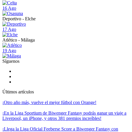
16 Ago
Deportivo - Elche
17 Ago
Atlético - Málaga
19 Ago
Síguenos
Últimos artículos
¡Otro año más, vuelve el mejor fútbol con Orange!
¡En la Liga Sportium de Biwenger Fantasy podrás ganar un viaje a
Liverpool, un iPhone, y otros 381 premios increíbles!
¡Llega la Liga Oficial Feeberse Score a Biwenger Fantasy con