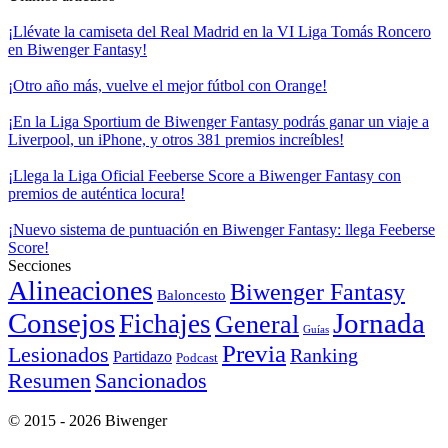
¡Llévate la camiseta del Real Madrid en la VI Liga Tomás Roncero
en Biwenger Fantasy!
¡Otro año más, vuelve el mejor fútbol con Orange!
¡En la Liga Sportium de Biwenger Fantasy podrás ganar un viaje a
Liverpool, un iPhone, y otros 381 premios increíbles!
¡Llega la Liga Oficial Feeberse Score a Biwenger Fantasy con
premios de auténtica locura!
¡Nuevo sistema de puntuación en Biwenger Fantasy: llega Feeberse
Score!
Secciones
Alineaciones
Biwenger Fantasy
Baloncesto
Consejos
Jornada
Fichajes
General
Guías
Previa
Lesionados
Ranking
Partidazo
Podcast
Resumen
Sancionados
© 2015 - 2026 Biwenger