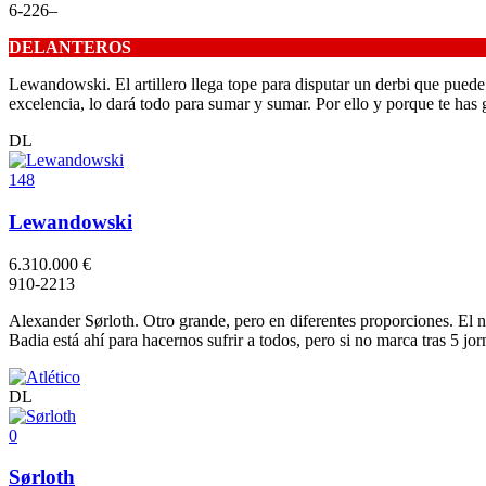
6
-2
2
6
–
DELANTEROS
Lewandowski. El artillero llega tope para disputar un derbi que puede s
excelencia, lo dará todo para sumar y sumar. Por ello y porque te has 
DL
148
Lewandowski
6.310.000 €
9
10
-2
2
13
Alexander Sørloth. Otro grande, pero en diferentes proporciones. El n
Badia está ahí para hacernos sufrir a todos, pero si no marca tras 5 
DL
0
Sørloth