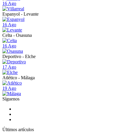
16 Ago
Espanyol - Levante
16 Ago
Celta - Osasuna
16 Ago
Deportivo - Elche
17 Ago
Atlético - Málaga
19 Ago
Síguenos
Últimos artículos