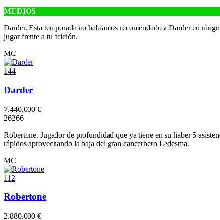
MEDIOS
Darder. Esta temporada no habíamos recomendado a Darder en ninguna 
jugar frente a tu afición.
MC
144
Darder
7.440.000 €
2
6
2
6
6
Robertone. Jugador de profundidad que ya tiene en su haber 5 asistenc
rápidos aprovechando la baja del gran cancerbero Ledesma.
MC
112
Robertone
2.880.000 €