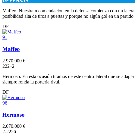
DEFENSAS
Maffeo. Nuestra recomendación en la defensa comienza con un lateral 
posibilidad alta de tiros a puertas y porque no algún gol en un partido
DF
91
Maffeo
2.970.000 €
2
2
2
–
2
Hermoso. En esta ocasión tiramos de este centro-lateral que se adapta
siempre ronda la portería rival.
DF
96
Hermoso
2.070.000 €
2
-2
2
2
6