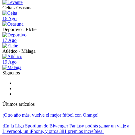
Celta - Osasuna
16 Ago
Deportivo - Elche
17 Ago
Atlético - Málaga
19 Ago
Síguenos
Últimos artículos
¡Otro año más, vuelve el mejor fútbol con Orange!
¡En la Liga Sportium de Biwenger Fantasy podrás ganar un viaje a
Liverpool, un iPhone, y otros 381 premios increíbles!