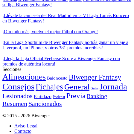
su liga Biwenger Fantasy!
¡Llévate la camiseta del Real Madrid en la VI Liga Tomás Roncero
en Biwenger Fantasy!
¡Otro año más, vuelve el mejor fútbol con Orange!
¡En la Liga Sportium de Biwenger Fantasy podrás ganar un viaje a
Liverpool, un iPhone, y otros 381 premios increíbles!
¡Llega la Liga Oficial Feeberse Score a Biwenger Fantasy con
premios de auténtica locura!
Secciones
Alineaciones
Biwenger Fantasy
Baloncesto
Consejos
Jornada
Fichajes
General
Guías
Previa
Lesionados
Ranking
Partidazo
Podcast
Resumen
Sancionados
© 2015 - 2026 Biwenger
Aviso Legal
Contacto