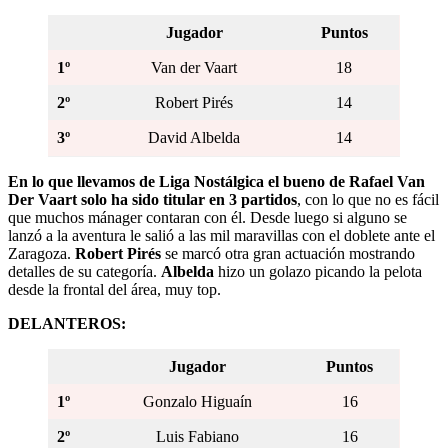
Jugador
Puntos
1º
Van der Vaart
18
2º
Robert Pirés
14
3º
David Albelda
14
En lo que llevamos de Liga Nostálgica el bueno de Rafael Van
Der Vaart solo ha sido titular en 3 partidos
, con lo que no es fácil
que muchos mánager contaran con él. Desde luego si alguno se
lanzó a la aventura le salió a las mil maravillas con el doblete ante el
Zaragoza.
Robert Pirés
se marcó otra gran actuación mostrando
detalles de su categoría.
Albelda
hizo un golazo picando la pelota
desde la frontal del área, muy top.
DELANTEROS:
Jugador
Puntos
1º
Gonzalo Higuaín
16
2º
Luis Fabiano
16