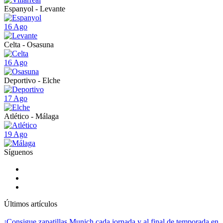
Espanyol - Levante
16 Ago
Celta - Osasuna
16 Ago
Deportivo - Elche
17 Ago
Atlético - Málaga
19 Ago
Síguenos
Últimos artículos
¡Consigue zapatillas Munich cada jornada y al final de temporada en