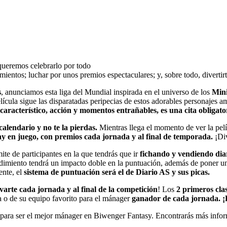
ueremos celebrarlo por todo
mientos; luchar por unos premios espectaculares; y, sobre todo, diverti
s
, anunciamos esta liga del Mundial inspirada en el universo de los
Mini
ícula sigue las disparatadas peripecias de estos adorables personajes a
aracterístico, acción y momentos entrañables, es una cita obligat
 calendario y no te la pierdas.
Mientras llega el momento de ver la pelí
y en juego, con premios cada jornada y al final de temporada.
¡Di
mite de participantes en la que tendrás que ir
fichando y vendiendo di
dimiento tendrá un impacto doble en la puntuación, además de poner 
nte, el
sistema de puntuación será el de Diario AS y sus picas.
arte cada jornada y al final de la competición
! Los
2 primeros cla
 o de su equipo favorito para el mánager
ganador de cada jornada.
¡
para ser el mejor mánager en Biwenger Fantasy. Encontrarás más info