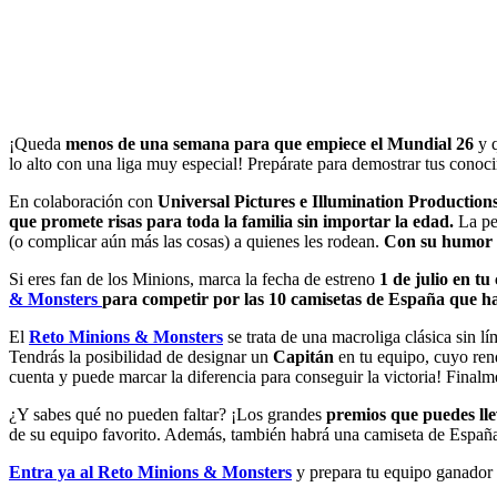
¡Queda
menos de una semana para que empiece el Mundial 26
y q
lo alto con una liga muy especial! Prepárate para demostrar tus conoci
En colaboración con
Universal Pictures e Illumination Production
que promete risas para toda la familia sin importar la edad.
La pel
(o complicar aún más las cosas) a quienes les rodean.
Con su humor c
Si eres fan de los Minions, marca la fecha de estreno
1 de julio en tu
& Monsters
para competir por las 10 camisetas de España que ha
El
Reto Minions & Monsters
se trata de una macroliga clásica sin lí
Tendrás la posibilidad de designar un
Capitán
en tu equipo, cuyo ren
cuenta y puede marcar la diferencia para conseguir la victoria! Finalme
¿Y sabes qué no pueden faltar? ¡Los grandes
premios que puedes llev
de su equipo favorito. Además, también habrá una camiseta de España
Entra ya al Reto Minions & Monsters
y prepara tu equipo ganador 