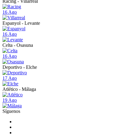
Racing - Villarreal
16 Ago
Espanyol - Levante
16 Ago
Celta - Osasuna
16 Ago
Deportivo - Elche
17 Ago
Atlético - Málaga
19 Ago
Síguenos